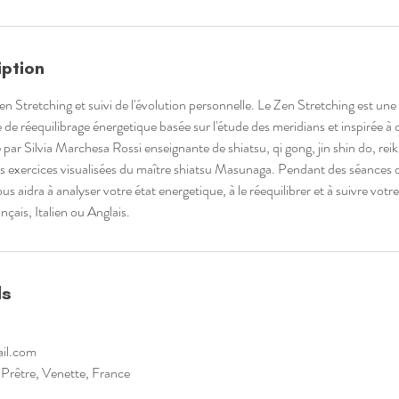
iption
en Stretching et suivi de l'évolution personnelle. Le Zen Stretching est u
 de réequilibrage énergetique basée sur l'étude des meridians et inspirée à
 par Silvia Marchesa Rossi enseignante de shiatsu, qi gong, jin shin do, reik
s exercices visualisées du maître shiatsu Masunaga. Pendant des séances 
us aidra à analyser votre état energetique, à le réequilibrer et à suivre votr
nçais, Italien ou Anglais.
ls
ail.com
rêtre, Venette, France