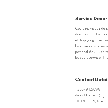
Service Descr
Cours individuels de Z
douce et une discipline
et de qi gong. Inventée
hypnose sur la base de
personalisées, Lucia vo
les cours seront en Fra
Contact Detai
+33679429798
dancefiber.paris@gm
TIITDESIGN, Rue du P