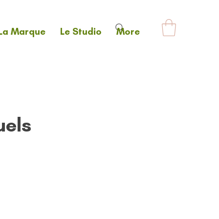
La Marque
Le Studio
More
uels