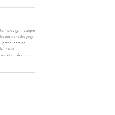
ne forme de gymnastique
 des positions des yoga
i, pratiquante de
de 1 heure
e évolution. Au choix