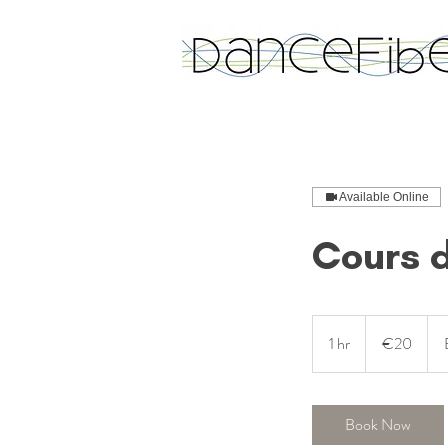
Available Online
Cours d
20
euros
1 hr
1
€20
h
Book Now